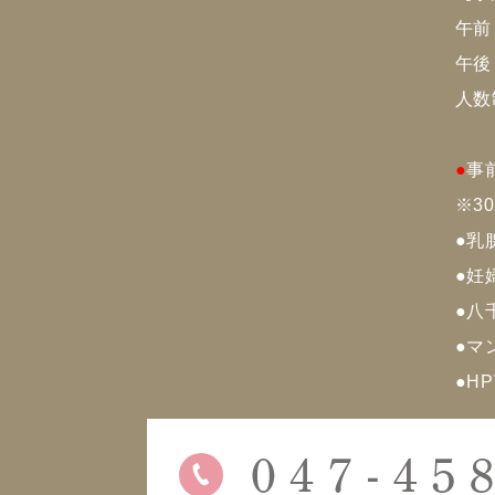
午前：
午後：
人数
●
事
※3
●
乳
●
妊
●
八
●
マ
●
H