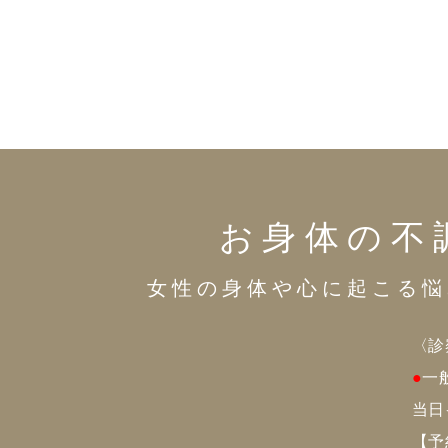
お身体の不
女性の身体や心に起こる悩
〈診
●
一
当日
【予