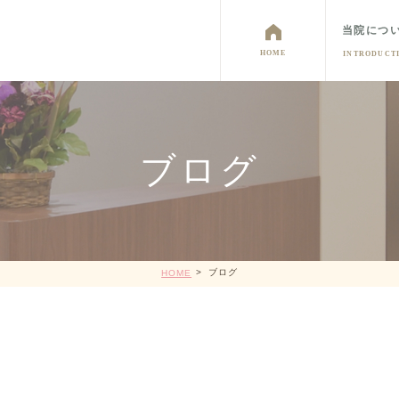
当院につ
HOME
INTRODUCT
ブログ
妊婦健診
ピル・月経移動・避妊法
中絶相談・母
予防接種
その他診療
ブログ
HOME