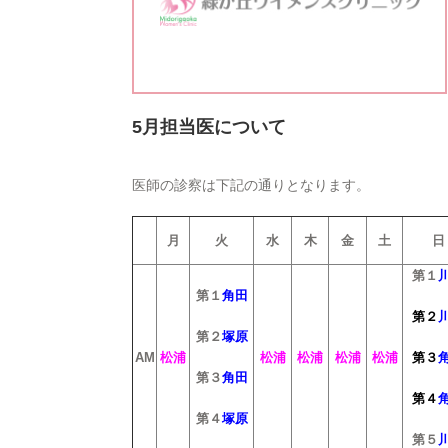
5月担当医について
医師の診察は下記の通りとなります。
月
火
水
木
金
土
日
第１
第１
角田
第２
第２
塚原
AM
松浦
松浦
松浦
松浦
松浦
第３
第３
角田
第４
第４
塚原
第５