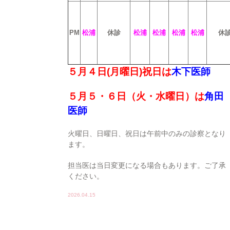
PM
松浦
休診
松浦
松浦
松浦
松浦
休
５月４日(月
曜日)祝日は
木下医師
５月５・６日（火・水曜日）は
角田
医師
火曜日、日曜日、祝日は午前中のみの診察となり
ます。
担当医は当日変更になる場合もあります。ご了承
ください。
2026.04.15