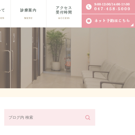
アクセス
いて
診療案内
受付時間
ION
MENU
ACCESS
体保護手術
不妊症相談